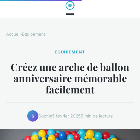
Accueil
›
Équipement
ÉQUIPEMENT
Créez une arche de ballon
anniversaire mémorable
facilement
Sophie
5 février 2025
5 min de lecture
S