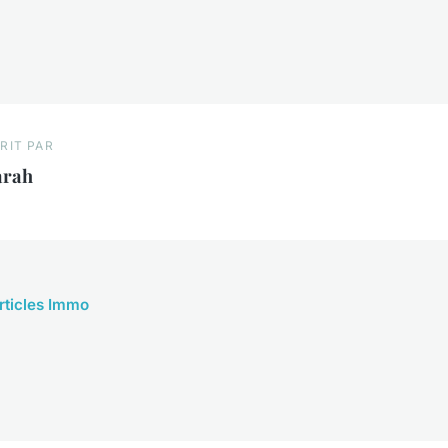
RIT PAR
arah
articles Immo