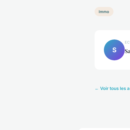
Immo
EC
S
S
← Voir tous les 