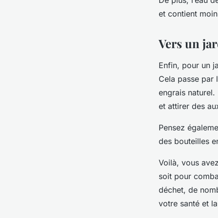
De plus, l’eau de
et contient moin
Vers un ja
Enfin, pour un 
Cela passe par 
engrais naturel.
et attirer des au
Pensez également
des bouteilles e
Voilà, vous avez
soit pour combat
déchet, de nombr
votre santé et l