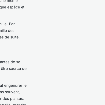
r une même
aque espèce et
ille. Par
mille des
s de suite.
lantes de se
 être source de
eut engendrer le
ns souvent,
r des plantes.