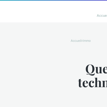
Accuei
Accueil
›
Immo
Que
tech