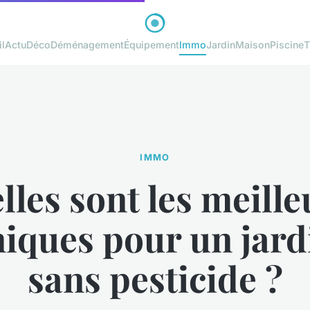
l
Actu
Déco
Déménagement
Équipement
Immo
Jardin
Maison
Piscine
T
IMMO
lles sont les meille
niques pour un jard
sans pesticide ?