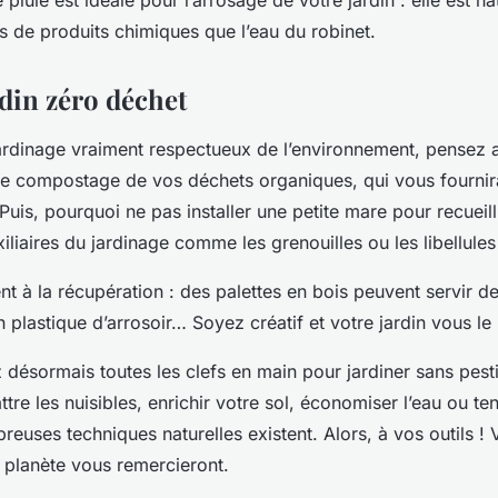
 pluie est idéale pour l’arrosage de votre jardin : elle est nat
s de produits chimiques que l’eau du robinet.
rdin zéro déchet
jardinage vraiment respectueux de l’environnement, pensez 
le compostage de vos déchets organiques, qui vous fournir
 Puis, pourquoi ne pas installer une petite mare pour recueilli
xiliaires du jardinage comme les grenouilles ou les libellules
 à la récupération : des palettes en bois peuvent servir de
n plastique d’arrosoir… Soyez créatif et votre jardin vous le 
 désormais toutes les clefs en main pour jardiner sans pest
tre les nuisibles, enrichir votre sol, économiser l’eau ou te
euses techniques naturelles existent. Alors, à vos outils ! V
a planète vous remercieront.