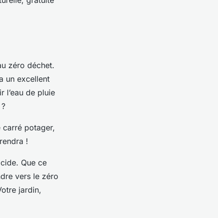
urelle, gratuite
au zéro déchet.
a un excellent
r l’eau de pluie
 ?
 carré potager,
rendra !
icide. Que ce
ndre vers le zéro
otre jardin,