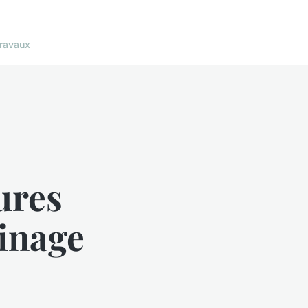
ravaux
ures
inage