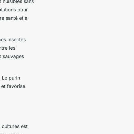
s nuisibles sans
olutions pour
re santé et à
ces insectes
tre les
rs sauvages
. Le purin
 et favorise
 cultures est