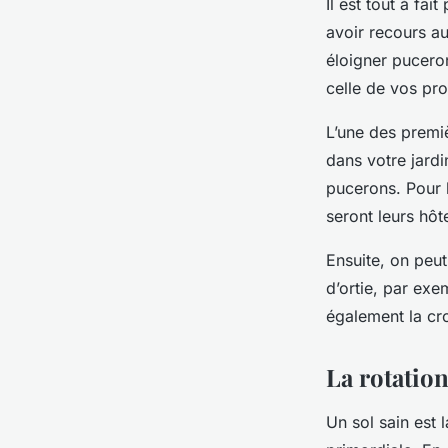
Il est tout à fa
avoir recours a
éloigner puceron
celle de vos pr
L’une des premiè
dans votre jardi
pucerons. Pour l
seront leurs hôt
Ensuite, on peut
d’ortie, par exe
également la cr
La rotation
Un sol sain est 