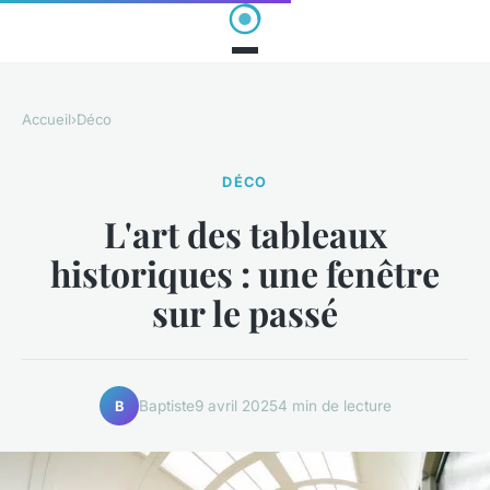
Accueil
›
Déco
DÉCO
L'art des tableaux
historiques : une fenêtre
sur le passé
Baptiste
9 avril 2025
4 min de lecture
B