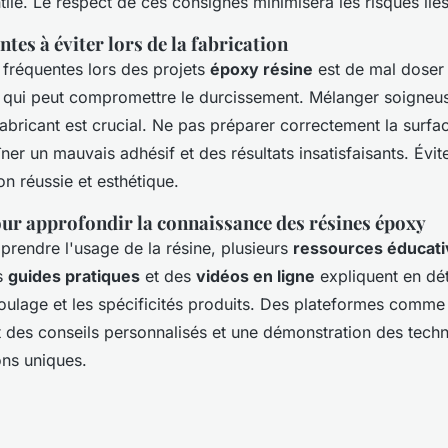
ilé. Le respect de ces consignes minimisera les risques liés
tes à éviter lors de la fabrication
 fréquentes lors des projets
époxy résine
est de mal doser 
qui peut compromettre le durcissement. Mélanger soigneus
fabricant est crucial. Ne pas préparer correctement la surfa
îner un mauvais adhésif et des résultats insatisfaisants. Évit
on réussie et esthétique.
ur approfondir la connaissance des résines époxy
rendre l'usage de la résine, plusieurs
ressources éducat
s
guides pratiques
et des
vidéos en ligne
expliquent en dét
ulage et les spécificités produits. Des plateformes comme 
nt des conseils personnalisés et une démonstration des tec
ons uniques.