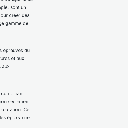
mple, sont un
pour créer des
rge gamme de
es épreuves du
yures et aux
s aux
, combinant
 non seulement
coloration. Ce
bles époxy une