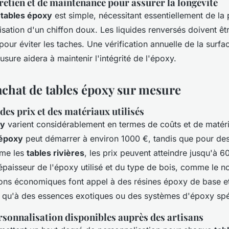
retien et de maintenance pour assurer la longévité
 tables époxy
est simple, nécessitant essentiellement de la
tilisation d'un chiffon doux. Les liquides renversés doivent êt
ur éviter les taches. Une vérification annuelle de la surfa
'usure aidera à maintenir l'intégrité de l'époxy.
achat de tables époxy sur mesure
es prix et des matériaux utilisés
xy
varient considérablement en termes de coûts et de matéri
 époxy
peut démarrer à environ 1000 €, tandis que pour des
me les
tables rivières
, les prix peuvent atteindre jusqu'à 6
paisseur de l'époxy utilisé et du type de bois, comme le n
ons économiques font appel à des résines époxy de base et
qu'à des essences exotiques ou des systèmes d'époxy spéc
rsonnalisation disponibles auprès des artisans