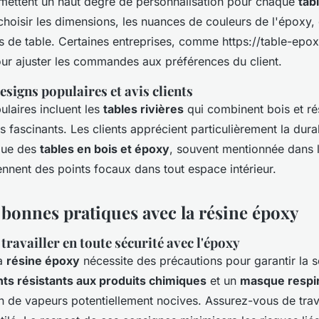
rmettent un haut degré de personnalisation pour chaque
tab
choisir les dimensions, les nuances de couleurs de l'époxy,
 de table. Certaines entreprises, comme https://table-epoxy
our ajuster les commandes aux préférences du client.
signs populaires et avis clients
ulaires incluent les
tables rivières
qui combinent bois et ré
s fascinants. Les clients apprécient particulièrement la durab
ique des
tables en bois et époxy
, souvent mentionnée dans le
nnent des points focaux dans tout espace intérieur.
 bonnes pratiques avec la résine époxy
travailler en toute sécurité avec l'époxy
la
résine époxy
nécessite des précautions pour garantir la s
nts résistants aux produits chimiques
et un
masque respir
ion de vapeurs potentiellement nocives. Assurez-vous de trav