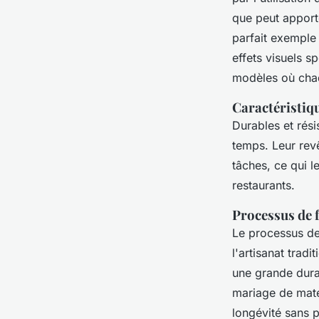
que peut apporte
parfait exemple
effets visuels s
modèles où chaq
Caractéristiqu
Durables et rés
temps. Leur revê
tâches, ce qui 
restaurants.
Processus de 
Le processus de
l'artisanat trad
une grande dura
mariage de matér
longévité sans p