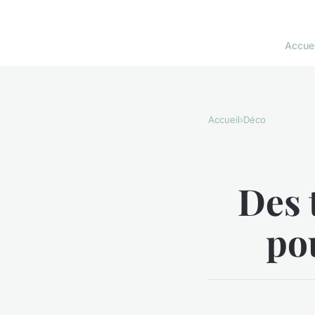
Accuei
Accueil
›
Déco
Des 
po