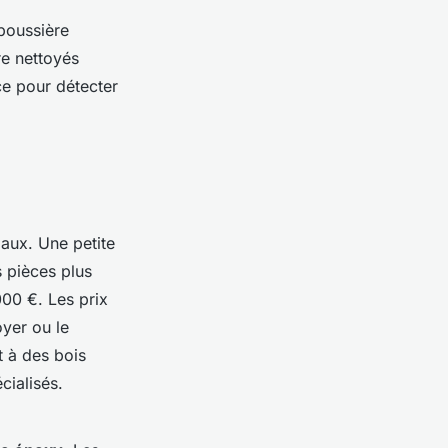
 poussière
re nettoyés
ce pour détecter
aux. Une petite
 pièces plus
000 €. Les prix
oyer ou le
 à des bois
ialisés.