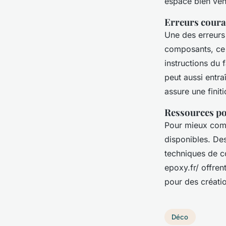
espace bien vent
Erreurs couran
Une des erreurs
composants, ce 
instructions du 
peut aussi entra
assure une finiti
Ressources po
Pour mieux comp
disponibles. De
techniques de co
epoxy.fr/ offre
pour des créati
Déco