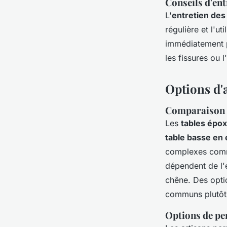
Conseils d'ent
L'
entretien des
régulière et l'u
immédiatement po
les fissures ou l
Options d'
Comparaison d
Les
tables épo
table basse en
complexes com
dépendent de l'é
chêne. Des opti
communs plutôt 
Options de pe