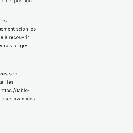
 à l'exposition.
les
ement selon les
ce à recouvrir
er ces pièges
ives
sont
ail les
https://table-
hniques avancées