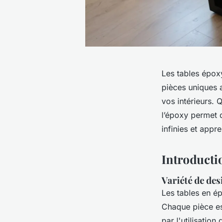
Les tables épox
pièces uniques a
vos intérieurs. 
l’époxy permet d
infinies et appr
Introducti
Variété de des
Les tables en é
Chaque pièce est
par l'utilisatio