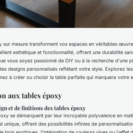
y sur mesure transforment vos espaces en véritables œuvre
llient esthétique et fonctionnalité, offrant une durabilité san
Que vous soyez passionné de DIY ou à la recherche d'une piè
es designs personnalisés reflétant votre style. Explorez les 
enez à créer ou choisir la table parfaite qui marquera votre
on aux tables époxy
ign et de finitions des tables époxy
poxy se démarquent par leur incroyable polyvalence en mati
 unique, offrant des possibilités infinies de personnalisatio
n de bois exotiques, l'intégration de couleurs vives ou l'effet