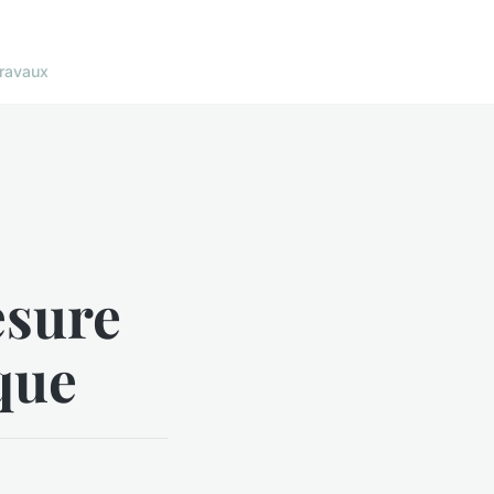
ravaux
esure
que