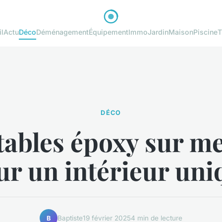
l
Actu
Déco
Déménagement
Équipement
Immo
Jardin
Maison
Piscine
T
DÉCO
tables époxy sur m
ur un intérieur uni
Baptiste
19 février 2025
4 min de lecture
B