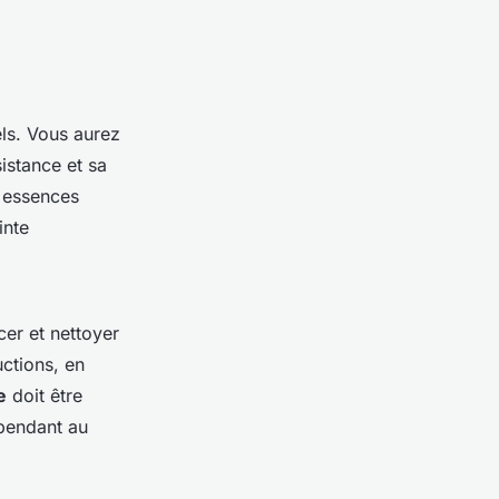
els. Vous aurez
istance et sa
x essences
inte
er et nettoyer
uctions, en
e
doit être
 pendant au