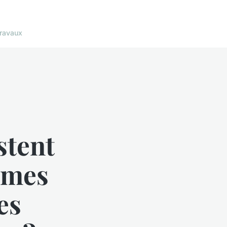
ravaux
stent
ermes
es