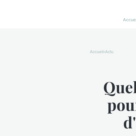
Accuei
Accueil
›
Actu
Quel
pour
d