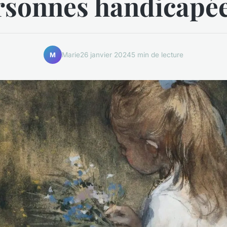
rsonnes handicapée
Marie
26 janvier 2024
5 min de lecture
M