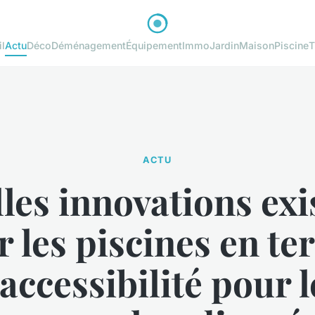
l
Actu
Déco
Déménagement
Équipement
Immo
Jardin
Maison
Piscine
T
ACTU
les innovations exi
 les piscines en t
'accessibilité pour l