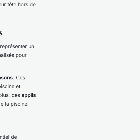
eur tête hors de
s
 représenter un
éalisés pour
rasons
. Ces
iscine et
 plus, des
applis
e la piscine.
ntiel de