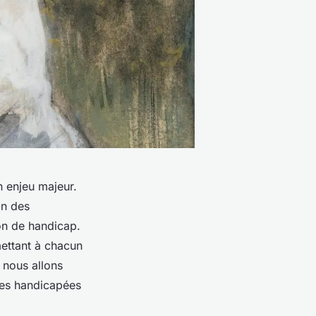
n enjeu majeur.
on des
ion de handicap.
mettant à chacun
, nous allons
nes handicapées